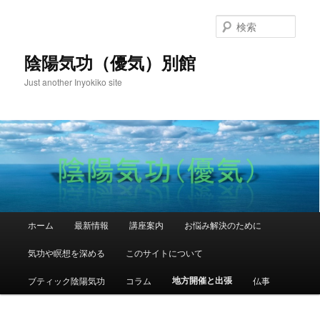
検
索
陰陽気功（優気）別館
Just another Inyokiko site
メインメニュー
ホーム
最新情報
講座案内
お悩み解決のために
メインコンテンツへ移動
サブコンテンツへ移動
気功や瞑想を深める
このサイトについて
地方開催と出張
ブティック陰陽気功
コラム
仏事