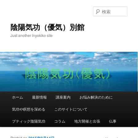
検
索
陰陽気功（優気）別館
Just another Inyokiko site
メインメニュー
ホーム
最新情報
講座案内
お悩み解決のために
メインコンテンツへ移動
サブコンテンツへ移動
気功や瞑想を深める
このサイトについて
ブティック陰陽気功
コラム
地方開催と出張
仏事
Posted on
2015年9月14日