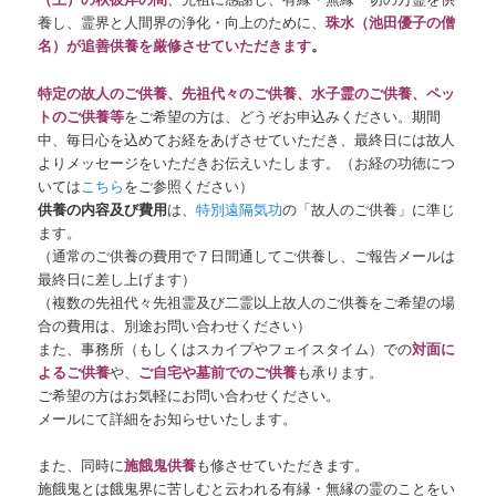
養し、霊界と人間界の浄化・向上のために、
珠水（池田優子の僧
名）が追善供養を厳修させていただきます
。
特定の故人のご供養、先祖代々のご供養、水子霊のご供養、ペッ
トのご供養等
をご希望の方は、どうぞお申込みください。期間
中、毎日心を込めてお経をあげさせていただき、最終日には故人
よりメッセージをいただきお伝えいたします。（お経の功徳につ
いては
こちら
をご参照ください）
供養の内容及び費用
は、
特別遠隔気功
の「故人のご供養」に準じ
ます。
（通常のご供養の費用で７日間通してご供養し、ご報告メールは
最終日に差し上げます）
（複数の先祖代々先祖霊及び二霊以上故人のご供養をご希望の場
合の費用は、別途お問い合わせください）
また、事務所（もしくはスカイプやフェイスタイム）での
対面に
よるご供養
や、
ご自宅や墓前でのご供養
も承ります。
ご希望の方はお気軽にお問い合わせください。
メールにて詳細をお知らせいたします。
また、同時に
施餓鬼供養
も修させていただきます。
施餓鬼とは餓鬼界に苦しむと云われる有縁・無縁の霊のことをい