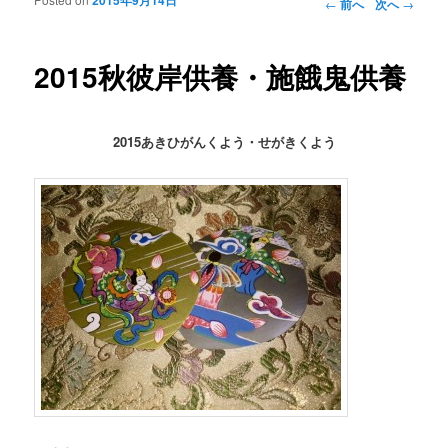
投稿ナビゲー
←
前へ
次へ
→
ション
2015秋彼岸供養・施餓鬼供養
2015あきひがんくよう・せがきくよう