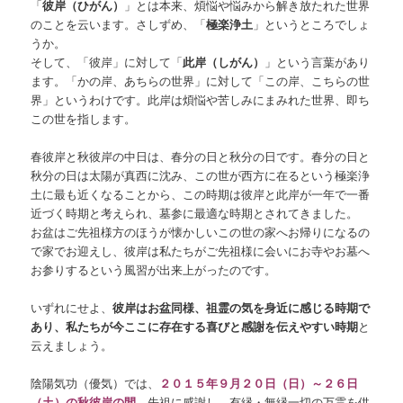
「
彼岸（ひがん）
」とは本来、煩悩や悩みから解き放たれた世界
のことを云います。さしずめ、「
極楽浄土
」というところでしょ
うか。
そして、「彼岸」に対して「
此岸（しがん）
」という言葉があり
ます。「かの岸、あちらの世界」に対して「この岸、こちらの世
界」というわけです。此岸は煩悩や苦しみにまみれた世界、即ち
この世を指します。
春彼岸と秋彼岸の中日は、春分の日と秋分の日です。春分の日と
秋分の日は太陽が真西に沈み、この世が西方に在るという極楽浄
土に最も近くなることから、この時期は彼岸と此岸が一年で一番
近づく時期と考えられ、墓参に最適な時期とされてきました。
お盆はご先祖様方のほうが懐かしいこの世の家へお帰りになるの
で家でお迎えし、彼岸は私たちがご先祖様に会いにお寺やお墓へ
お参りするという風習が出来上がったのです。
いずれにせよ、
彼岸はお盆同様、祖霊の気を身近に感じる時期で
あり、私たちが今ここに存在する喜びと感謝を伝えやすい時期
と
云えましょう。
陰陽気功（優気）では、
２０１５年９月２０日（日）～２６日
（土）の秋彼岸の間
、先祖に感謝し、有縁・無縁一切の万霊を供