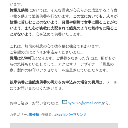
います。
施餓鬼供養
においては、そんな霊魂が心安らかに成道するよう食
べ物を供えて追善供養を行ないます。
この世においても、人々が
飢餓に苦しむことのないよう、貧困や病気で食事に困ることがな
いよう、また心が貪欲に支配されて餓鬼のような気持ちに陥るこ
とがないよう、
心を込めて供養いたします。
これは、無償の慈悲の心で徳を積む機会でもあります。
ご希望の方はどうそお申込みくださいませ。
費用は2,500円
となります。ご供養をなさった方には、私どもか
らの気持ちといたしまして、アクセサリーデザイナー「鳳凰の
森」製作の御守りアクセサリーを進呈させていただきます。
彼岸供養と施餓鬼供養の両方をお申込みの場合の費用
は、メール
にてお問い合わせくださいませ。
お申し込み・お問い合わせは、
nyokiko@gmail.com
から。
カテゴリー:
未分類
作成者:
takeshi
パーマリンク